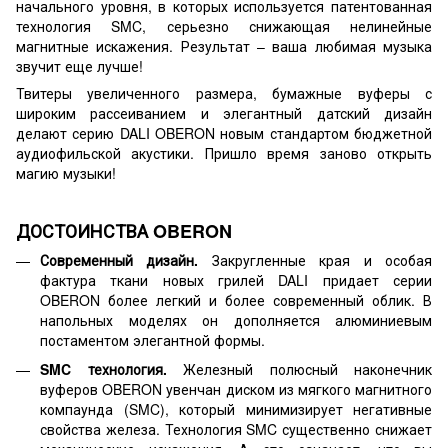
начального уровня, в которых используется патентованная
технология SMC, серьезно снижающая нелинейные
магнитные искажения. Результат – ваша любимая музыка
звучит еще лучше!
Твитеры увеличенного размера, бумажные вуферы с
широким рассеиванием и элегантный датский дизайн
делают серию DALI OBERON новым стандартом бюджетной
аудиофильской акустики. Пришло время заново открыть
магию музыки!
ДОСТОИНСТВА OBERON
Современный дизайн.
Закругленные края и особая
фактура ткани новых грилей DALI придает серии
OBERON более легкий и более современный облик. В
напольных моделях он дополняется алюминиевым
постаментом элегантной формы.
SMC технология.
Железный полюсный наконечник
вуферов OBERON увенчан диском из мягкого магнитного
компаунда (SMC), который минимизирует негативные
свойства железа. Технология SMC существенно снижает