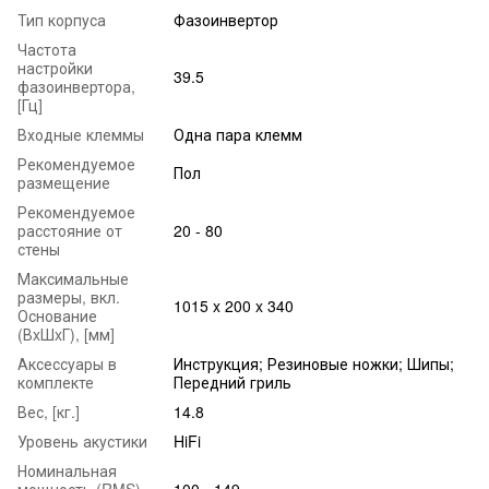
Тип корпуса
Фазоинвертор
Частота
настройки
39.5
фазоинвертора,
[Гц]
Входные клеммы
Одна пара клемм
Рекомендуемое
Пол
размещение
Рекомендуемое
расстояние от
20 - 80
стены
Максимальные
размеры, вкл.
1015 x 200 x 340
Основание
(ВxШxГ), [мм]
Аксессуары в
Инструкция; Резиновые ножки; Шипы;
комплекте
Передний гриль
Вес, [кг.]
14.8
Уровень акустики
HiFi
Номинальная