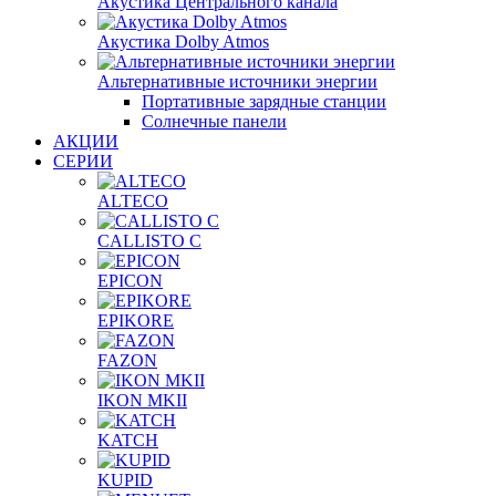
Акустика Центрального канала
Акустика Dolby Atmos
Альтернативные источники энергии
Портативные зарядные станции
Солнечные панели
АКЦИИ
СЕРИИ
ALTECO
CALLISTO C
EPICON
EPIKORE
FAZON
IKON MKII
KATCH
KUPID