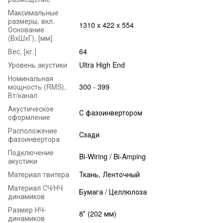
Максимальные
размеры, вкл.
1310 x 422 x 554
Основание
(ВxШxГ), [мм]
Вес, [кг.]
64
Уровень акустики
Ultra High End
Номинальная
мощность (RMS),
300 - 399
Вт/канал
Акустическое
С фазоинвертором
оформление
Расположение
Сзади
фазоинвертора
Подключение
Bi-Wiring / Bi-Amping
акустики
Материал твитера
Ткань, Ленточный
Материал СЧ/НЧ
Бумага / Целлюлоза
динамиков
Размер НЧ-
8″ (202 мм)
динамиков