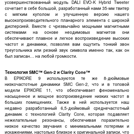
усовершенствованный модуль DALI EVO-K Hybrid Tweeter
сочетает в себе большой, разработанный нами 35-мм твитер
с мягким куполом и улучшенную версию нашего
высокопроизводительного планарного элемента с широкой
дисперсией. Вместе с чрезвычайно мощными магнитными
системами на основе неодимовых магнитов они
обеспечивают плавное и легкое воспроизведение высоких
частот и динамики, позволяя вам ощутить тонкий звон
треугольника или резкий звук символа именно так, как он
был записан… на любой громкости.
Технология SMC™ Gen-2 и Clarity Cone™
В EPIKORE 9 используются те же 8-дюймовые
низкочастотные динамики SMC Gen-2, что и в топовой
модели EPIKORE 11, что обеспечивает феноменально
насыщенное и мощное воспроизведение низких частот в
больших помещениях. Также в ней используется наш
недавно разработанный 6,5-дюймовый среднечастотный
динамик с технологией Clarity Cone, которая подавляет
нежелательные резонансы, обеспечивая поразительно
низкое качество звучания с минимальными потерями и
искажениями, настолько близкое к оригинальной записи, что