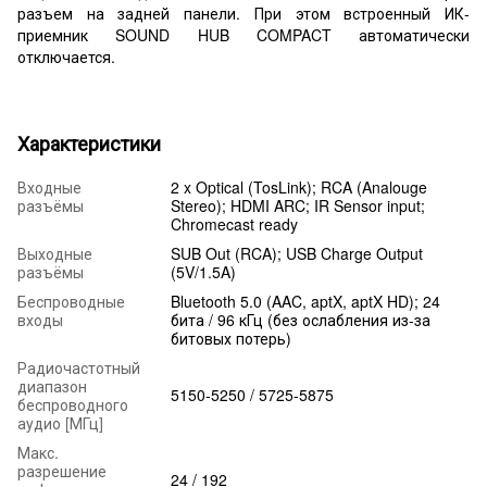
разъем на задней панели. При этом встроенный ИК-
приемник SOUND HUB COMPACT автоматически
отключается.
Характеристики
Входные
2 x Optical (TosLink); RCA (Analouge
разъёмы
Stereo); HDMI ARC; IR Sensor input;
Chromecast ready
Выходные
SUB Out (RCA); USB Charge Output
разъёмы
(5V/1.5A)
Беспроводные
Bluetooth 5.0 (AAC, aptX, aptX HD); 24
входы
бита / 96 кГц (без ослабления из-за
битовых потерь)
Радиочастотный
диапазон
5150-5250 / 5725-5875
беспроводного
аудио [МГц]
Макс.
разрешение
24 / 192