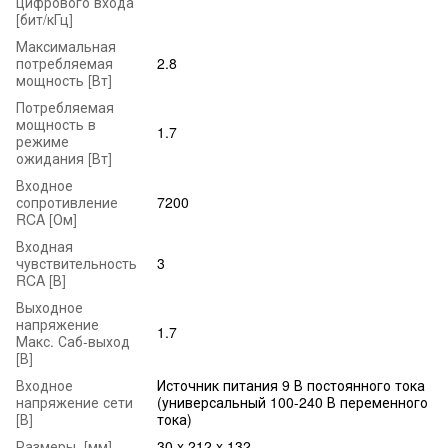
цифрового входа
[бит/кГц]
Максимальная
потребляемая
2.8
мощность [Вт]
Потребляемая
мощность в
1.7
режиме
ожидания [Вт]
Входное
сопротивление
7200
RCA [Ом]
Входная
чувствительность
3
RCA [В]
Выходное
напряжение
1.7
Макс. Саб-выход
[В]
Входное
Источник питания 9 В постоянного тока
напряжение сети
(универсальный 100-240 В переменного
[В]
тока)
Размеры, [мм]
30 x 212 x 132