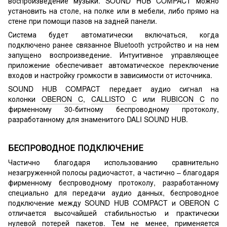
воспроизведение музыки. SOUND HUB COMPACT можно
установить на столе, на полке или в мебели, либо прямо на
стене при помощи пазов на задней панели.
Система будет автоматически включаться, когда
подключено ранее связанное Bluetooth устройство и на нем
запущено воспроизведение. Интуитивное управляющее
приложение обеспечивает автоматическое переключение
входов и настройку громкости в зависимости от источника.
SOUND HUB COMPACT передает аудио сигнал на
колонки
OBERON C
,
CALLISTO C
или
RUBICON C
по
фирменному 30-битному беспроводному протоколу,
разработанному для знаменитого DALI SOUND HUB.
БЕСПРОВОДНОЕ ПОДКЛЮЧЕНИЕ
Частично благодаря использованию сравнительно
незагруженной полосы радиочастот, а частично – благодаря
фирменному беспроводному протоколу, разработанному
специально для передачи аудио данных, беспроводное
подключение между SOUND HUB COMPACT и OBERON C
отличается высочайшей стабильностью и практически
нулевой потерей пакетов. Тем не менее, применяется