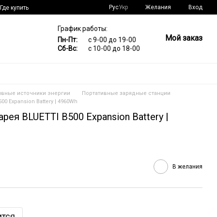
Рус
Укр
Желания
Вход
Где купить
График работы:
Мой заказ
Пн-Пт:
с 9-00 до 19-00
Сб-Вс:
с 10-00 до 18-00
ивные источники энергии
Портативные зарядные станции
0 Expansion Battery | 4960Wh
ея BLUETTI B500 Expansion Battery |
В желания
ится