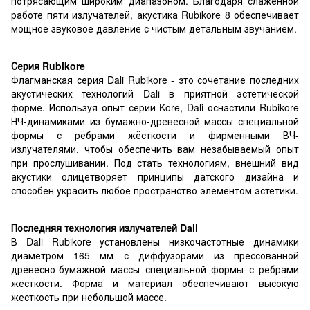
потрясающим широким диапазоном. Благодаря слаженной
работе пяти излучателей, акустика Rubikore 8 обеспечивает
мощное звуковое давление с чистым детальным звучанием.
Серия Rubikore
Флагманская серия Dali Rubikore - это сочетание последних
акустических технологий Dali в приятной эстетической
форме. Используя опыт серии Kore, Dali оснастили Rubikore
НЧ-динамиками из бумажно-древесной массы специальной
формы с рёбрами жёсткости и фирменными ВЧ-
излучателями, чтобы обеспечить вам незабываемый опыт
при прослушивании. Под стать технологиям, внешний вид
акустики олицетворяет принципы датского дизайна и
способен украсить любое пространство элементом эстетики.
Последняя технология излучателей Dali
В Dali Rubikore установлены низкочастотные динамики
диаметром 165 мм с диффузорами из прессованной
древесно-бумажной массы специальной формы с рёбрами
жёсткости. Форма и материал обеспечивают высокую
жесткость при небольшой массе.