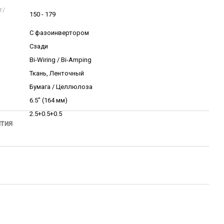
т/
150 - 179
С фазоинвертором
Сзади
Bi-Wiring / Bi-Amping
Ткань, Ленточный
Бумага / Целлюлоза
6.5″ (164 мм)
2.5+0.5+0.5
нтия