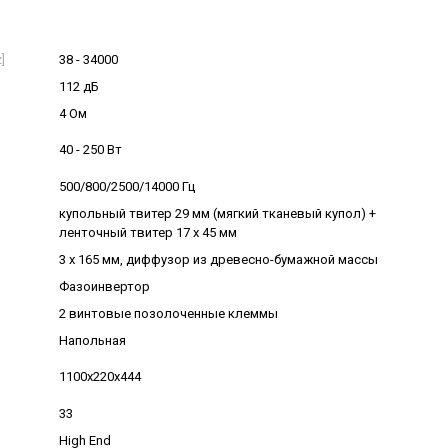
]
38 - 34000
112 дБ
4 Ом
40 - 250 Вт
500/800/2500/14000 Гц
купольный твитер 29 мм (мягкий тканевый купол) +
ленточный твитер 17 х 45 мм
3 х 165 мм, диффузор из древесно-бумажной массы
Фазоинвертор
2 винтовые позолоченные клеммы
Напольная
1100x220x444
33
High End