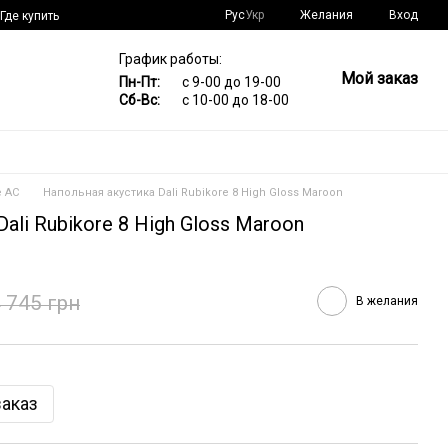
Рус
Укр
Желания
Вход
Где купить
График работы:
Мой заказ
Пн-Пт:
с 9-00 до 19-00
Сб-Вс:
с 10-00 до 18-00
 АС
Напольная акустика Dali Rubikore 8 High Gloss Maroon
ali Rubikore 8 High Gloss Maroon
 745 грн
В желания
аказ