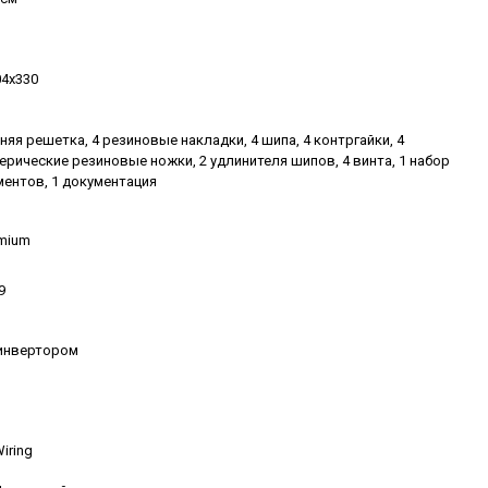
04х330
няя решетка, 4 резиновые накладки, 4 шипа, 4 контргайки, 4
рические резиновые ножки, 2 удлинителя шипов, 4 винта, 1 набор
ментов, 1 документация
emium
9
инвертором
Wiring