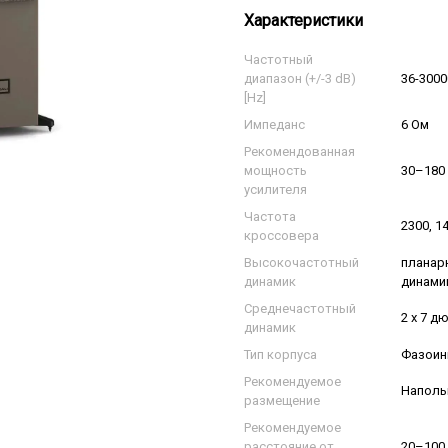
Характеристики
Частотный
диапазон (+/-3 dB)
36-3000
[Hz]
Импеданс
6 Ом
Рекомендованная
мощность
30–180
усилителя
Частота
2300, 1
кроссовера
Высокочастотный
планарн
динамик
динами
Среднечастотный
2 x 7 д
динамик
Тип корпуса
Фазоин
Рекомендуемое
Наполь
размещение
Рекомендуемое
расстояние от
20–100