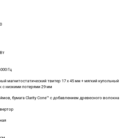
0
 Вт
4000 Гц
ый магнитостатический твитер 17 x 45 мм + мягкий купольный
к с низкими потерями 29 мм
юймов, бумага Clarity Cone™ с добавлением древесного волокна
вертор
ная
 см