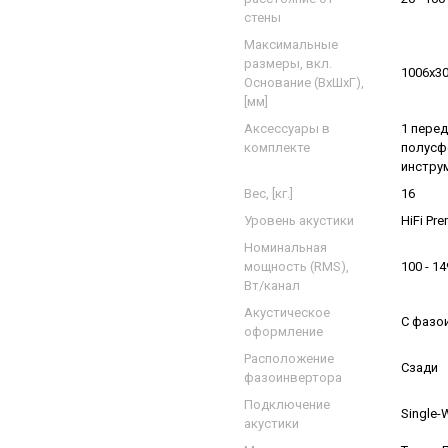
стены
Максимальные
размеры, вкл.
1006х3
Основание (ВxШxГ),
[мм]
Аксессуары в
1 перед
комплекте
полусфе
инстру
Вес, [кг.]
16
Уровень акустики
HiFi Pr
Номинальная
мощность (RMS),
100 - 14
Вт/канал
Акустическое
С фазо
оформление
Расположение
Сзади
фазоинвертора
Подключение
Single-
акустики