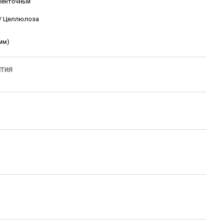
 Ленточный
 / Целлюлоза
 мм)
нтия