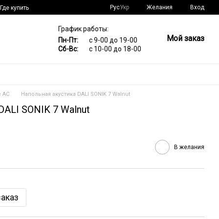
Рус
Укр
Желания
Вход
Где купить
График работы:
Мой заказ
Пн-Пт:
с 9-00 до 19-00
Сб-Вс:
с 10-00 до 18-00
 АС
Напольная акустика DALI SONIK 7 Walnut
DALI SONIK 7 Walnut
В желания
аказ