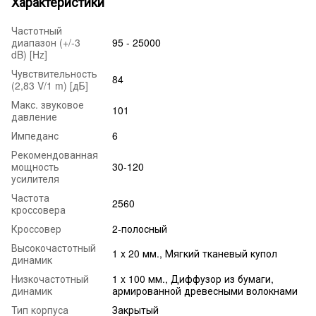
Характеристики
Частотный
диапазон (+/-3
95 - 25000
dB) [Hz]
Чувствительность
84
(2,83 V/1 m) [дБ]
Макс. звуковое
101
давление
Импеданс
6
Рекомендованная
мощность
30-120
усилителя
Частота
2560
кроссовера
Кроссовер
2-полосный
Высокочастотный
1 x 20 мм., Мягкий тканевый купол
динамик
Низкочастотный
1 x 100 мм., Диффузор из бумаги,
динамик
армированной древесными волокнами
Тип корпуса
Закрытый