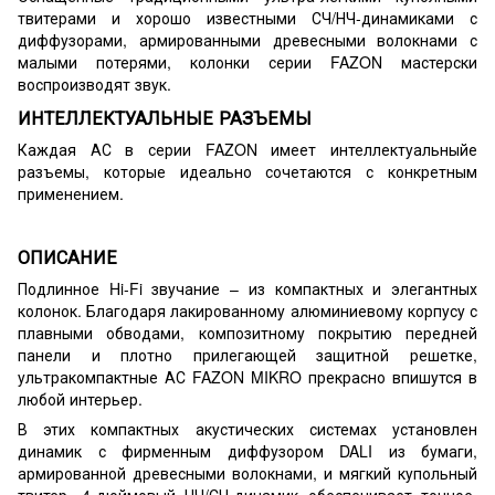
твитерами и хорошо известными СЧ/НЧ-динамиками с
диффузорами, армированными древесными волокнами с
малыми потерями, колонки серии FAZON мастерски
воспроизводят звук.
ИНТЕЛЛЕКТУАЛЬНЫЕ РАЗЪЕМЫ
Каждая АС в серии FAZON имеет интеллектуальныйе
разъемы, которые идеально сочетаются с конкретным
применением.
ОПИСАНИЕ
Подлинное Hi-Fi звучание – из компактных и элегантных
колонок. Благодаря лакированному алюминиевому корпусу с
плавными обводами, композитному покрытию передней
панели и плотно прилегающей защитной решетке,
ультракомпактные АС FAZON MIKRO прекрасно впишутся в
любой интерьер.
В этих компактных акустических системах установлен
динамик с фирменным диффузором DALI из бумаги,
армированной древесными волокнами, и мягкий купольный
твитер. 4-дюймовый НЧ/СЧ-динамик обеспечивает точное,