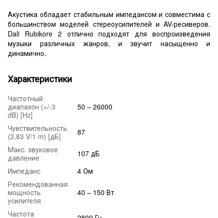
Акустика обладает стабильным импедансом и совместима с
большинством моделей стереоусилителей и AV-ресиверов.
Dali Rubikore 2 отлично подходят для воспроизведения
музыки различных жанров, и звучит насыщенно и
динамично.
Характеристики
Частотный
диапазон (+/-3
50 – 26000
dB) [Hz]
Чувствительность
87
(2,83 V/1 m) [дБ]
Макс. звуковое
107 дБ
давление
Импеданс
4 Ом
Рекомендованная
мощность
40 – 150 Вт
усилителя
Частота
2800 Гц