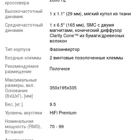
кроссовера
Высокочастотный
1 х 1.1" (29 мм), мягкий купол из ткани
динамик
Среднечастотный
1 x 6.5" (165 мм), SMC с двумя
динамик
магнитами, конический диффузор
Clarity Cone™ из бумаги/древесных
волокон
Тип корпуса
Фазоинвертор
Входные клеммы
2 винтовые позолоченные клеммы
Рекомендуемое
Полочное
размещение
Максимальные
размеры, вкл.
350х195х335
Основание
(ВxШxГ), [мм]
Вес, [кг.]
9.5
Уровень акустики
HiFi Premium
Номинальная
мощность (RMS),
70 - 99
Вт/канал
Акустическое