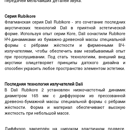
передачей мельчайших деталей звука.
Серия Rubikore
Флагманская серия Dali Rubikore - это сочетание последних
акустических технологий Dali в приятной эстетической
форме. Используя опыт серии Kore, Dali оснастили Rubikore
НЧ-динамиками из бумажно-древесной массы специальной
формы с рёбрами жёсткости и фирменными ВЧ-
излучателями, чтобы обеспечить вам незабываемый опыт
при прослушивании. Под стать технологиям, внешний вид
акустики олицетворяет принципы датского дизайна и
способен украсить любое пространство элементом эстетики.
Последняя технология излучателей Dali
В Dali Rubikore 2 установлен низкочастотный динамик
диаметром 165 мм с диффузором из прессованной
древесно-бумажной массы специальной формы с рёбрами
жёсткости. Форма и материал обеспечивают высокую
жесткость при небольшой массе.
Диффузор закреплён на широком эластичном подвесе,