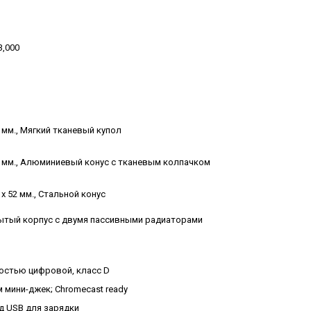
3,000
1 мм., Мягкий тканевый купол
9 мм., Алюминиевый конус с тканевым колпачком
3 x 52 мм., Стальной конус
ытый корпус с двумя пассивными радиаторами
остью цифровой, класс D
м мини-джек; Chromecast ready
д USB для зарядки