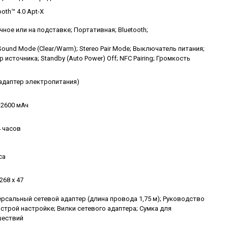
ooth™ 4.0 Apt-X
ное или на подставке; Портативная; Bluetooth;
Sound Mode (Clear/Warm); Stereo Pair Mode; Выключатель питания;
 источника; Standby (Auto Power) Off; NFC Pairing; Громкость
(адаптер электропитания)
n 2600 мАч
4 часов
са
 268 x 47
рсальный сетевой адаптер (длина провода 1,75 м); Руководство
строй настройке; Вилки сетевого адаптера; Сумка для
шествий