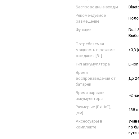
Беспроводные входы
Bluet
Рекомендуемое
Полоч
размещение
Функции
Dual 
Выбор
Потребляемая
мощность в режиме
<0,3 
ожидания [Вт]
Тип аккумулятора
Li-Io
Время
воспроизведения от
До 2
батареи
Время зарядки
≈2 ча
аккумулятора
Размерые (ВxШxГ),
138 x
[мм]
Аксессуары в
Униве
комплекте
по бы
путе