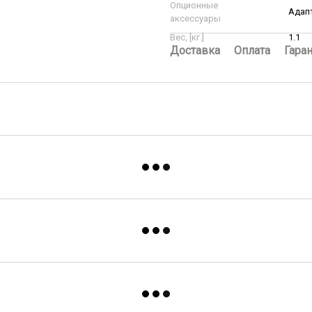
Опционные
Адапт
аксессуары
Вес, [кг.]
1.1
Доставка
Оплата
Гара