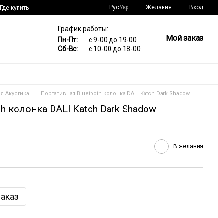
Рус
Укр
Желания
Вход
Где купить
График работы:
Мой заказ
Пн-Пт:
с 9-00 до 19-00
Сб-Вс:
с 10-00 до 18-00
я Акустика
Портативная Bluetooth колонка DALI Katch Dark Shadow
h колонка DALI Katch Dark Shadow
В желания
аказ