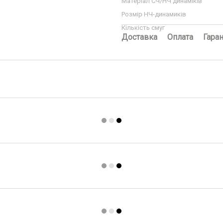
Матеріал СЧ/НЧ динаміків
Розмір НЧ-динамиків
Кількість смуг
Доставка
Оплата
Гаран