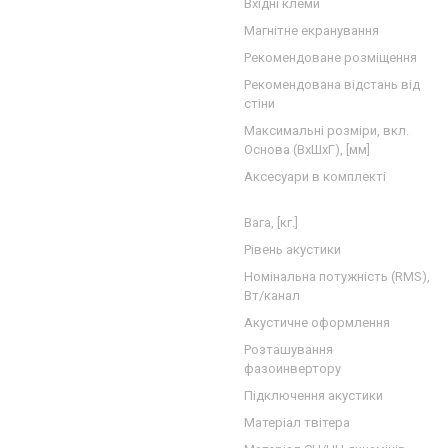
Вхідні клеми
Магнітне екранування
Рекомендоване розміщення
Рекомендована відстань від
стіни
Максимальні розміри, вкл.
Основа (ВхШхГ), [мм]
Аксесуари в комплекті
Вага, [кг.]
Рівень акустики
Номінальна потужність (RMS),
Вт/канал
Акустичне оформлення
Розташування
фазоинвертору
Підключення акустики
Матеріал твітера