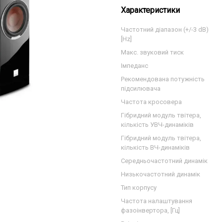
Характеристики
Частотний діапазон (+/-3 dB)
[Hz]
Макс. звуковий тиск
Імпеданс
Рекомендована потужність
підсилювача
Частота кросовера
Гібридний модуль твітера,
кількість УВЧ-динаміків
Гібридний модуль твітера,
кількість ВЧ-динаміків
Середньочастотний динамік
Низькочастотний динамік
Тип корпусу
Частота налаштування
фазоінвертора, [Гц]