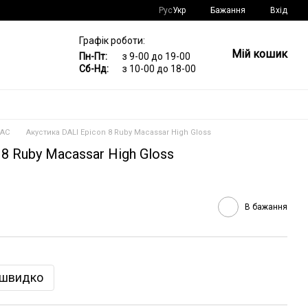
Рус
Укр
Бажання
Вхід
Графік роботи:
Мій кошик
Пн-Пт:
з 9-00 до 19-00
Сб-Нд:
з 10-00 до 18-00
 АС
Акустика DALI Epicon 8 Ruby Macassar High Gloss
 8 Ruby Macassar High Gloss
В бажання
 швидко