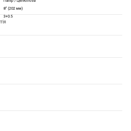
Папір / Целюлоза
8″ (202 мм)
3+0.5
тія