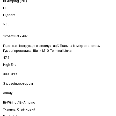
Bi-Amping (INT)
Ні
Підлога
> 35
1264 x 353 x 497
Підстава; Інструкція з експлуатації; Тканина із мікроволокна;
Гумові прокладки; Шипи M10; Terminal Links
47.5
High End
300 - 399
З фазоінвертором
Ззаду
Bi-Wiring / Bi-Amping
Тканина, Стрічковий