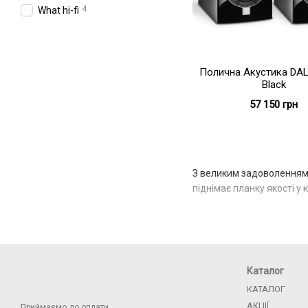
4
What hi-fi
Полична Акустика DAL
Black
57 150 грн
З великим задоволенням 
піднімає планку якості у 
Каталог
КАТАЛОГ
АКЦІЇ
Приймаємо до оплати