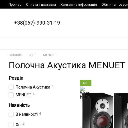
Перейти до основного контенту
Про нас
Оплата і доставка
Контактна інформація
Обмін та повер
+38(067)-990-31-19
Головна
СЕРІЇ
MENUET
Полочна Акустика MENUET
Розділ
ХІТ
4
Полична Акустика
4
MENUET
Наявність
4
В наявності
4
Хіт