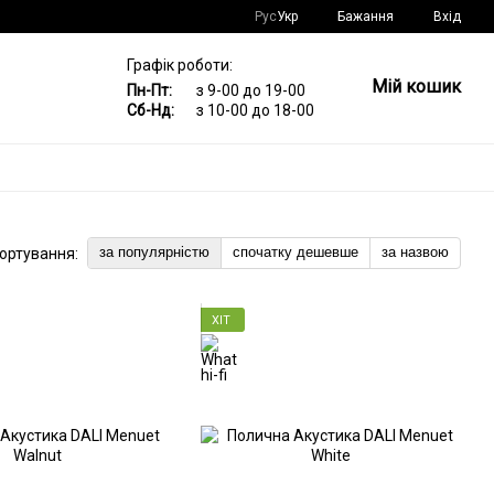
Рус
Укр
Бажання
Вхід
Графік роботи:
Мій кошик
Пн-Пт:
з 9-00 до 19-00
Сб-Нд:
з 10-00 до 18-00
за популярністю
спочатку дешевше
за назвою
ортування:
ХІТ