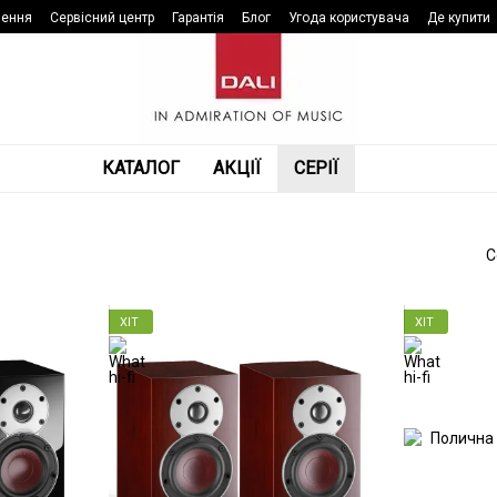
нення
Сервісний центр
Гарантія
Блог
Угода користувача
Де купити
КАТАЛОГ
АКЦІЇ
СЕРІЇ
С
ХІТ
ХІТ