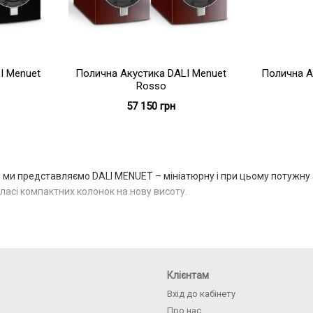
I Menuet
Полична Акустика DALI Menuet
Полична А
Rosso
57 150 грн
ми представляємо DALI MENUET – мініатюрну і при цьому потужну а
класі компактних колонок на нову висоту.
Клієнтам
Вхід до кабінету
Про нас