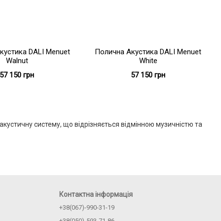
кустика DALI Menuet
Полична Акустика DALI Menuet
Walnut
White
57 150 грн
57 150 грн
кустичну систему, що відрізняється відмінною музичністю та
Контактна інформація
+38(067)-990-31-19
+38(050)-593-71-86