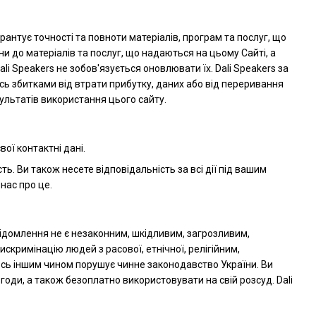
арантує точності та повноти матеріалів, програм та послуг, що
и до матеріалів та послуг, що надаються на цьому Сайті, а
Dali Speakers не зобов'язується оновлювати їх. Dali Speakers за
сь збитками від втрати прибутку, даних або від переривання
ультатів використання цього сайту.
ої контактні дані.
ть. Ви також несете відповідальність за всі дії під вашим
нас про це.
відомлення не є незаконним, шкідливим, загрозливим,
кримінацію людей з расової, етнічної, релігійним,
мось іншим чином порушує чинне законодавство України. Ви
оди, а також безоплатно використовувати на свій розсуд. Dali