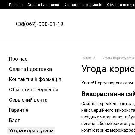
Перейти до основного контенту
Про нас
Оплата і доставка
Контактна інформація
Обмін та повер
+38(067)-990-31-19
Про нас
Головна
Угода користувача
Угода кори
Оплата і доставка
Контактна інформація
Увага! Перед переглядом ц
Обмін та повернення
Використання са
Сервісний центр
Сайт dali-speakers.com.ua
Гарантія
некомерційного використан
вихідних матеріалах та бу
Блог
вигляді або використовува
Угода користувача
комп'ютерних мережах за