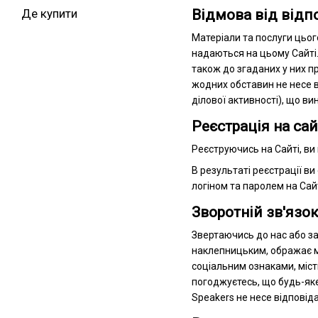
Де купити
Відмова від відп
Матеріали та послуги цього
надаються на цьому Сайті.
також до згаданих у них про
жодних обставин не несе в
ділової активності), що в
Реєстрація на сай
Реєструючись на Сайті, ви
В результаті реєстрації ви
логіном та паролем на Сайт
Зворотній зв'язок
Звертаючись до нас або за
наклепницьким, ображає мо
соціальним ознаками, міст
погоджуєтесь, що будь-яке
Speakers не несе відповід