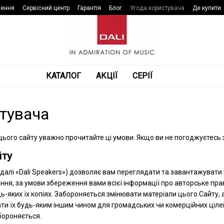
нення
Сервісний центр
Гарантія
Блог
Угода користувача
Де купити
КАТАЛОГ
АКЦІЇ
СЕРІЇ
стувача
ього сайту уважно прочитайте ці умови. Якщо ви не погоджуєтесь 
йту
 (далі «Dali Speakers») дозволяє вам переглядати та завантажувати 
ня, за умови збереження вами всієї інформації про авторське прав
дь-яких їх копіях. Забороняється змінювати матеріали цього Сайту
ти їх будь-яким іншим чином для громадських чи комерційних цілей
бороняється.