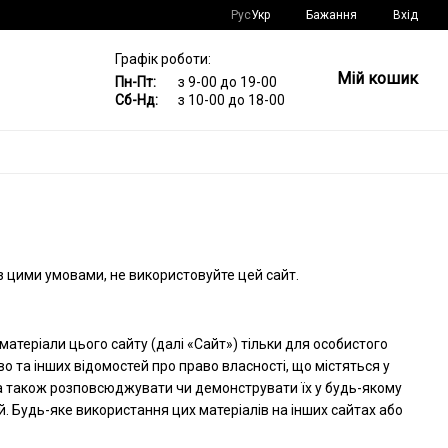
Рус
Укр
Бажання
Вхід
Графік роботи:
Мій кошик
Пн-Пт:
з 9-00 до 19-00
Сб-Нд:
з 10-00 до 18-00
з цими умовами, не використовуйте цей сайт.
матеріали цього сайту (далі «Сайт») тільки для особистого
о та інших відомостей про право власності, що містяться у
, а також розповсюджувати чи демонструвати їх у будь-якому
. Будь-яке використання цих матеріалів на інших сайтах або