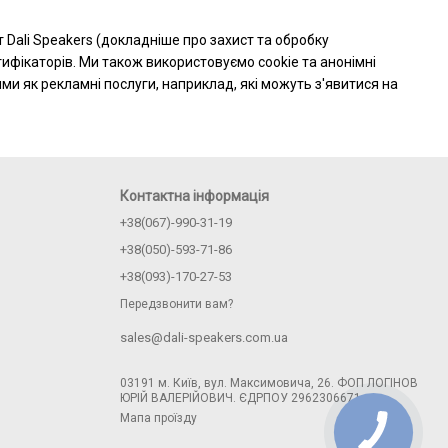
т Dali Speakers (докладніше про захист та обробку
ифікаторів. Ми також використовуємо cookie та анонімні
и як рекламні послуги, наприклад, які можуть з'явитися на
Контактна інформація
+38(067)-990-31-19
+38(050)-593-71-86
+38(093)-170-27-53
Передзвонити вам?
sales@dali-speakers.com.ua
03191 м. Київ, вул. Максимовича, 26. ФОП ЛОГІНОВ
ЮРІЙ ВАЛЕРІЙОВИЧ. ЄДРПОУ 2962306671
Мапа проїзду