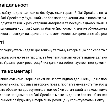
овідальності
 сайту надаються «як є» без будь-яких гарантій. Dali Speakers не г
 Dali Speakers у будь-який час без попередження може вносити змін
дуктів та цін. У разі старіння матеріалів та послуг на цьому Сайті 
ідповідальності за будь-які збитки (включаючи, але не обмежуючи
иникла внаслідок використання, неможливості використання або рез
ті
 погоджуєтесь надати достовірну та точну інформацію про себе та св
 отримуєте логін та пароль, за безпеку яких ви несете відповідальніс
і. У разі втрати реєстраційних даних ви зобов'язуєтеся повідомити 
 та коментарі
лишаючи коментарі на сайті, ви несете відповідальність, що це по
ральність, порушує авторські права, пропагує ненависть та/або дис
ить образи на адресу конкретних осіб чи організацій, а також яки
 ваше повідомлення Dali Speakers може видаляти без вашої на те зг
альності за будь-яку інформацію, розміщену користувачами Сайту.