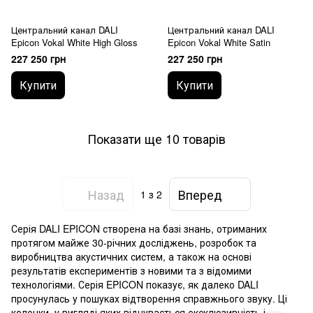
Центральний канал DALI
Центральний канал DALI
Epicon Vokal White High Gloss
Epicon Vokal White Satin
227 250 грн
227 250 грн
Купити
Купити
Показати ще 10 товарів
Назад
Вперед
1
з 2
Серія DALI EPICON створена на базі знань, отриманих
протягом майже 30-річних досліджень, розробок та
виробництва акустичних систем, а також на основі
результатів експериментів з новими та з відомими
технологіями. Серія EPICON показує, як далеко DALI
просунулась у пошуках відтворення справжнього звуку. Ці
колонки, у вигляді яких відчувається ексклюзивність і