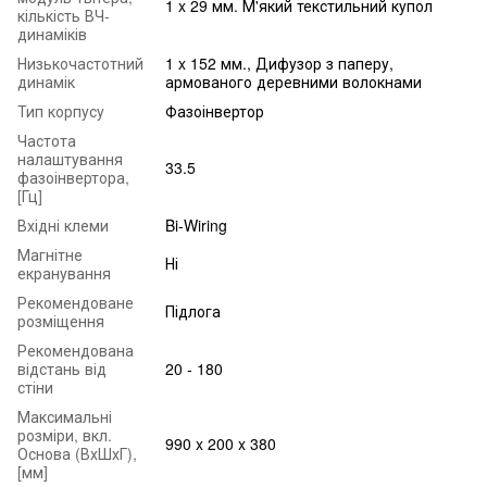
1 x 29 мм. М'який текстильний купол
кількість ВЧ-
динаміків
Низькочастотний
1 x 152 мм., Дифузор з паперу,
динамік
армованого деревними волокнами
Тип корпусу
Фазоінвертор
Частота
налаштування
33.5
фазоінвертора,
[Гц]
Вхідні клеми
Bi-Wiring
Магнітне
Ні
екранування
Рекомендоване
Підлога
розміщення
Рекомендована
відстань від
20 - 180
стіни
Максимальні
розміри, вкл.
990 x 200 x 380
Основа (ВхШхГ),
[мм]