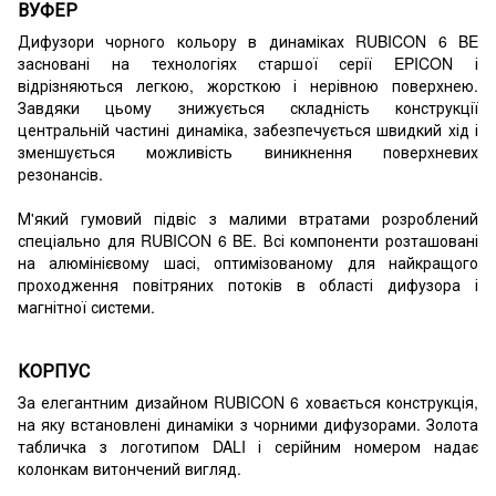
ВУФЕР
Дифузори чорного кольору в динаміках RUBICON 6 BE
засновані на технологіях старшої серії EPICON і
відрізняються легкою, жорсткою і нерівною поверхнею.
Завдяки цьому знижується складність конструкції
центральній частині динаміка, забезпечується швидкий хід і
зменшується можливість виникнення поверхневих
резонансів.
М'який гумовий підвіс з малими втратами розроблений
спеціально для RUBICON 6 BE. Всі компоненти розташовані
на алюмінієвому шасі, оптимізованому для найкращого
проходження повітряних потоків в області дифузора і
магнітної системи.
КОРПУС
За елегантним дизайном RUBICON 6 ховається конструкція,
на яку встановлені динаміки з чорними дифузорами. Золота
табличка з логотипом DALI і серійним номером надає
колонкам витончений вигляд.