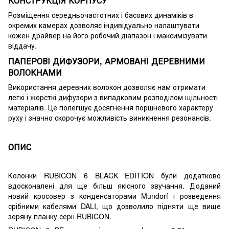
КОНСТРУКЦІЯ КОРПУСУ
Розміщення середньочастотних і басових динаміків в
окремих камерах дозволяє індивідуально налаштувати
кожен драйвер на його робочий діапазон і максимізувати
віддачу.
ПАПЕРОВІ ДИФУЗОРИ, АРМОВАНІ ДЕРЕВНИМИ
ВОЛОКНАМИ
Використання деревних волокон дозволяє нам отримати
легкі і жорсткі дифузори з випадковим розподілом щільності
матеріалів. Це полегшує досягнення поршневого характеру
руху і значно скорочує можливість виникнення резонансів.
ОПИС
Колонки RUBICON 6 BLACK EDITION були додатково
вдосконалені для ще більш якісного звучання. Доданий
новий кросовер з конденсаторами Mundorf і розведення
срібними кабелями DALI, що дозволило підняти ще вище
зоряну планку серії RUBICON.