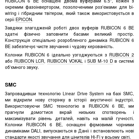
RUBICON 6 BE оснащені двома вуферами 6.5", кожен з
окремим фазоінвертором, позолоченими роз'ємами для bi-
wiring і гібридним твітером, який також використовується в
серії
EPICON
.
Завдяки злагодженій роботі двох вуферів RUBICON 6 BE
здатні фізично заповнити басами великий простір.
Конструкція спеціально розробленого динаміка RUBICON 6
BE забезпечує чисте звучання і чудову керованість.
Колонки RUBICON 6 ідеально узгоджуються з
RUBICON 2
або
RUBICON LCR
,
RUBICON VOKAL
і
SUB M-10 D
в системі
об'ємного звуку.
SMC
Запровадивши технологію Linear Drive System на базі SMC,
ми відкрили нову сторінку в історії акустичної індустрії.
Використовуючи SMC технологію в RUBICON 6 BE, ми
прагнули домогтися вкрай низьких спотворень і
максимізувати рівень деталей, навіть на малій гучності.
Колонки RUBICON 6 BE, оснащені фірмовими чорними
динаміками DALI, випускаються в Данії і встановлюють нові
стандарти якості звучання для цінителів Hi-Fi у всьому світі.