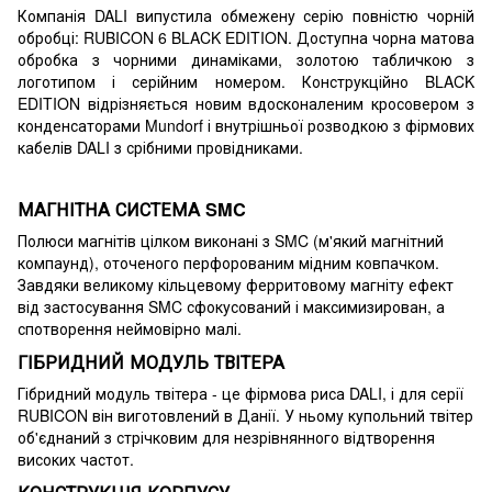
Компанія DALI випустила обмежену серію повністю чорній
обробці: RUBICON 6 BLACK EDITION. Доступна чорна матова
обробка з чорними динаміками, золотою табличкою з
логотипом і серійним номером. Конструкційно BLACK
EDITION відрізняється новим вдосконаленим кросовером з
конденсаторами Mundorf і внутрішньої розводкою з фірмових
кабелів DALI з срібними провідниками.
МАГНІТНА СИСТЕМА SMC
Полюси магнітів цілком виконані з SMC (м'який магнітний
компаунд), оточеного перфорованим мідним ковпачком.
Завдяки великому кільцевому ферритовому магніту ефект
від застосування SMC сфокусований і максимизирован, а
спотворення неймовірно малі.
ГІБРИДНИЙ МОДУЛЬ ТВІТЕРА
Гібридний модуль твітера - це фірмова риса DALI, і для серії
RUBICON він виготовлений в Данії. У ньому купольний твітер
об'єднаний з стрічковим для незрівнянного відтворення
високих частот.