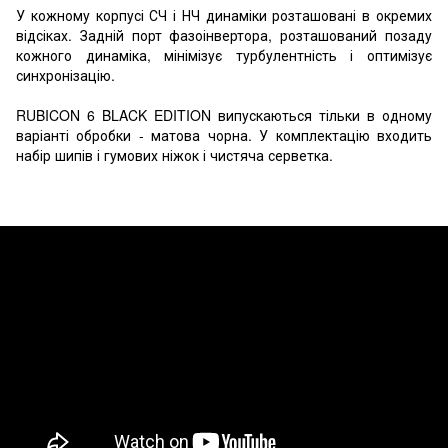
У кожному корпусі СЧ і НЧ динаміки розташовані в окремих
відсіках. Задній порт фазоінвертора, розташований позаду
кожного динаміка, мінімізує турбулентність і оптимізує
синхронізацію.
RUBICON 6 BLACK EDITION випускаються тільки в одному
варіанті обробки - матова чорна. У комплектацію входить
набір шипів і гумових ніжок і чистяча серветка.