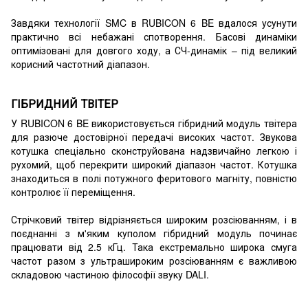
Завдяки технології SMC в RUBICON 6 BE вдалося усунути
практично всі небажані спотворення. Басові динаміки
оптимізовані для довгого ходу, а СЧ-динамік – під великий
корисний частотний діапазон.
ГІБРИДНИЙ ТВІТЕР
У RUBICON 6 BE використовується гібридний модуль твітера
для разюче достовірної передачі високих частот. Звукова
котушка спеціально сконструйована надзвичайно легкою і
рухомий, щоб перекрити широкий діапазон частот. Котушка
знаходиться в полі потужного феритового магніту, повністю
контролює її переміщення.
Стрічковий твітер відрізняється широким розсіюванням, і в
поєднанні з м'яким куполом гібридний модуль починає
працювати від 2.5 кГц. Така екстремально широка смуга
частот разом з ультрашироким розсіюванням є важливою
складовою частиною філософії звуку DALI.