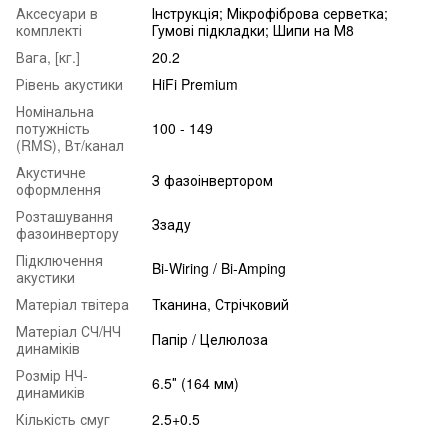
Аксесуари в
Інструкція; Мікрофіброва серветка;
комплекті
Гумові підкладки; Шипи на М8
Вага, [кг.]
20.2
Рівень акустики
HiFi Premium
Номінальна
потужність
100 - 149
(RMS), Вт/канал
Акустичне
З фазоінвертором
оформлення
Розташування
Ззаду
фазоинвертору
Підключення
Bi-Wiring / Bi-Amping
акустики
Матеріал твітера
Тканина, Стрічковий
Матеріал СЧ/НЧ
Папір / Целюлоза
динаміків
Розмір НЧ-
6.5″ (164 мм)
динамиків
Кількість смуг
2.5+0.5