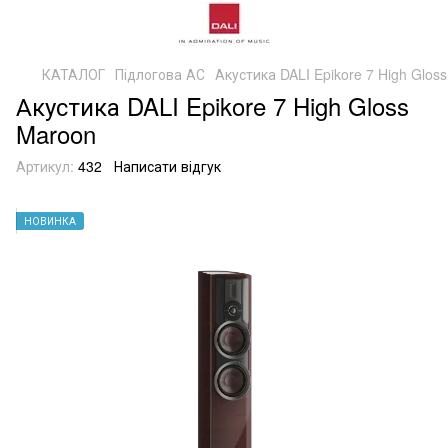
КАТАЛОГ
Підлогова АС
Акустика DALI Epikore 7 High Glos
Акустика DALI Epikore 7 High Gloss
Maroon
Артикул:
432
Написати відгук
НОВИНКА