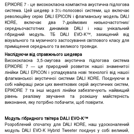
EPIKORE 7 - це висококласна компактна акустична підлогова
система. Цей шедевр з 3½-полосової системи, що включає
революційну серію DALI EPICON і флагманську модель DALI
KORE, включає два 7-дюймових низькочастотних/
середньочастотних динаміків DALI і наш унікальний
гібридний модуль. ТБ DALI EVO-K™, захищений від
візуального та музичного застосування світлового класу для
приміщення середнього та великого троянди.
Наслідуючи від справжнього шедевра
Висококласна 3,5-смугова акустична підлогова система
EPIKORE 7 — це природний розвиток нашої знаменитої
лінійки DALI EPICON і успадкувала нові технології від нашої
флагманської акустичної системи DALI KORE. Поєднуючи в
собі найкращі риси цих виняткових серій акустичних систем,
EPIKORE 7 та інші моделі лінійки забезпечують найвищий
рівень реалізму звучання та розкішну майстерність
виконання, яку потрібно побачити, щоб повірити.
Модуль гібридного твітера DALI EVO-K™
Розроблений спочатку для DALI KORE, наш удосконалений
модуль DALI EVO-K Hybrid Tweeter поєднує у собі великий,