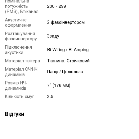
Номінальна
потужність
200 - 299
(RMS), Вт/канал
Акустичне
З фазоінвертором
оформлення
Розташування
Ззаду
фазоинвертору
Підключення
Bi-Wiring / Bi-Amping
акустики
Матеріал твітера
Тканина, Стрічковий
Матеріал СЧ/НЧ
Папір / Целюлоза
динаміків
Розмір НЧ-
7″ (176 мм)
динамиків
Кількість смуг
3.5
Відгуки