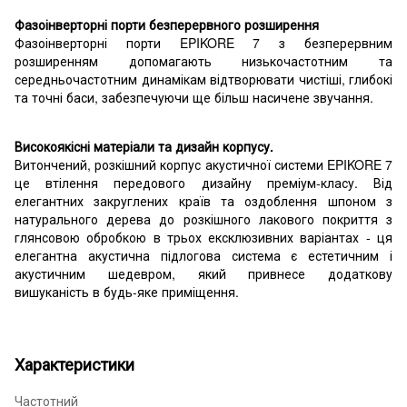
Фазоінверторні порти безперервного розширення
Фазоінверторні порти EPIKORE 7 з безперервним
розширенням допомагають низькочастотним та
середньочастотним динамікам відтворювати чистіші, глибокі
та точні баси, забезпечуючи ще більш насичене звучання.
Високоякісні матеріали та дизайн корпусу.
Витончений, розкішний корпус акустичної системи EPIKORE 7
це втілення передового дизайну преміум-класу. Від
елегантних закруглених країв та оздоблення шпоном з
натурального дерева до розкішного лакового покриття з
глянсовою обробкою в трьох ексклюзивних варіантах - ця
елегантна акустична підлогова система є естетичним і
акустичним шедевром, який привнесе додаткову
вишуканість в будь-яке приміщення.
Характеристики
Частотний