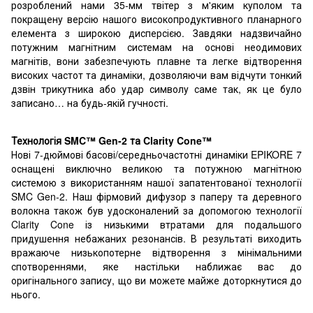
розроблений нами 35-мм твітер з м'яким куполом та
покращену версію нашого високопродуктивного планарного
елемента з широкою дисперсією. Завдяки надзвичайно
потужним магнітним системам на основі неодимових
магнітів, вони забезпечують плавне та легке відтворення
високих частот та динаміки, дозволяючи вам відчути тонкий
дзвін трикутника або удар символу саме так, як це було
записано… на будь-якій гучності.
Технологія SMC™ Gen-2 та Clarity Cone™
Нові 7-дюймові басові/середньочастотні динаміки EPIKORE 7
оснащені виключно великою та потужною магнітною
системою з використанням нашої запатентованої технології
SMC Gen-2. Наш фірмовий дифузор з паперу та деревного
волокна також був удосконалений за допомогою технології
Clarity Cone із низькими втратами для подальшого
придушення небажаних резонансів. В результаті виходить
вражаюче низькопотерне відтворення з мінімальними
спотвореннями, яке настільки наближає вас до
оригінального запису, що ви можете майже доторкнутися до
нього.