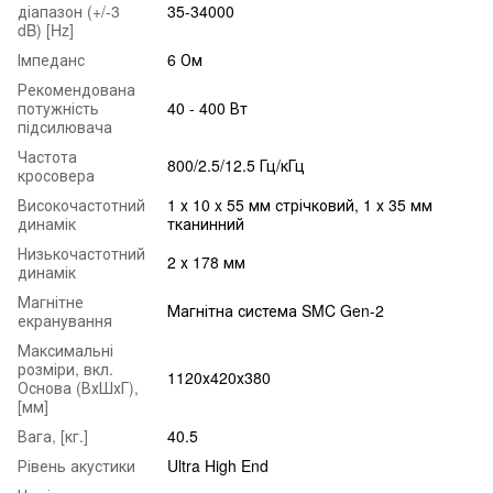
діапазон (+/-3
35-34000
dB) [Hz]
Імпеданс
6 Ом
Рекомендована
потужність
40 - 400 Вт
підсилювача
Частота
800/2.5/12.5 Гц/кГц
кросовера
Високочастотний
1 х 10 x 55 мм стрічковий, 1 х 35 мм
динамік
тканинний
Низькочастотний
2 х 178 мм
динамік
Магнітне
Магнітна система SMC Gen-2
екранування
Максимальні
розміри, вкл.
1120х420х380
Основа (ВхШхГ),
[мм]
Вага, [кг.]
40.5
Рівень акустики
Ultra High End