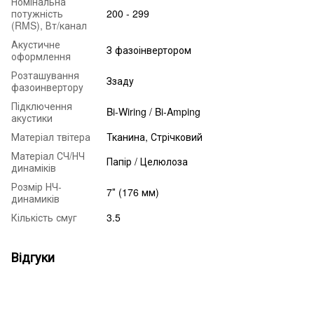
Номінальна
потужність
200 - 299
(RMS), Вт/канал
Акустичне
З фазоінвертором
оформлення
Розташування
Ззаду
фазоинвертору
Підключення
Bi-Wiring / Bi-Amping
акустики
Матеріал твітера
Тканина, Стрічковий
Матеріал СЧ/НЧ
Папір / Целюлоза
динаміків
Розмір НЧ-
7″ (176 мм)
динамиків
Кількість смуг
3.5
Відгуки