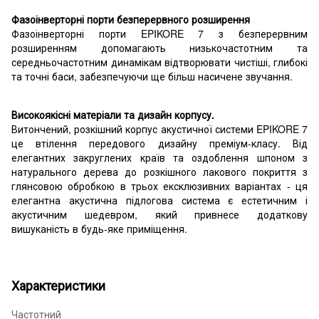
Фазоінверторні порти безперервного розширення
Фазоінверторні порти EPIKORE 7 з безперервним
розширенням допомагають низькочастотним та
середньочастотним динамікам відтворювати чистіші, глибокі
та точні баси, забезпечуючи ще більш насичене звучання.
Високоякісні матеріали та дизайн корпусу.
Витончений, розкішний корпус акустичної системи EPIKORE 7
це втілення передового дизайну преміум-класу. Від
елегантних закруглених країв та оздоблення шпоном з
натурального дерева до розкішного лакового покриття з
глянсовою обробкою в трьох ексклюзивних варіантах - ця
елегантна акустична підлогова система є естетичним і
акустичним шедевром, який привнесе додаткову
вишуканість в будь-яке приміщення.
Характеристики
Частотний