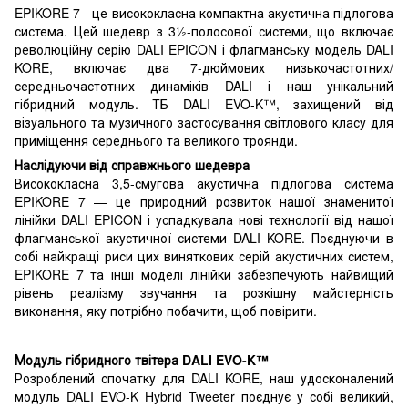
EPIKORE 7 - це висококласна компактна акустична підлогова
система. Цей шедевр з 3½-полосової системи, що включає
революційну серію DALI EPICON і флагманську модель DALI
KORE, включає два 7-дюймових низькочастотних/
середньочастотних динаміків DALI і наш унікальний
гібридний модуль. ТБ DALI EVO-K™, захищений від
візуального та музичного застосування світлового класу для
приміщення середнього та великого троянди.
Наслідуючи від справжнього шедевра
Висококласна 3,5-смугова акустична підлогова система
EPIKORE 7 — це природний розвиток нашої знаменитої
лінійки DALI EPICON і успадкувала нові технології від нашої
флагманської акустичної системи DALI KORE. Поєднуючи в
собі найкращі риси цих виняткових серій акустичних систем,
EPIKORE 7 та інші моделі лінійки забезпечують найвищий
рівень реалізму звучання та розкішну майстерність
виконання, яку потрібно побачити, щоб повірити.
Модуль гібридного твітера DALI EVO-K™
Розроблений спочатку для DALI KORE, наш удосконалений
модуль DALI EVO-K Hybrid Tweeter поєднує у собі великий,