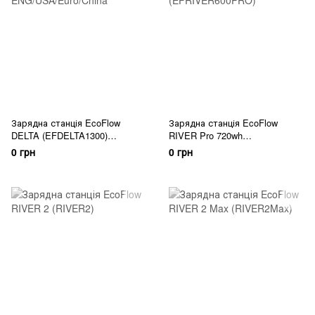
Зарядна станція EcoFlow
Зарядна станція EcoFlow
DELTA (EFDELTA1300)
RIVER Pro 720wh
ENG/USA/Euro/China
(EFRIVER600PRO)
0 грн
0 грн