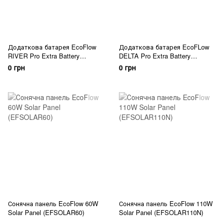
Додаткова батарея EcoFlow
Додаткова батарея EcoFLow
RIVER Pro Extra Battery
DELTA Pro Extra Battery
(EFRIVER600PRO-EB-UE)
(DELTAProEB-US)
0 грн
0 грн
Сонячна панель EcoFlow 60W
Сонячна панель EcoFlow 110W
Solar Panel (EFSOLAR60)
Solar Panel (EFSOLAR110N)