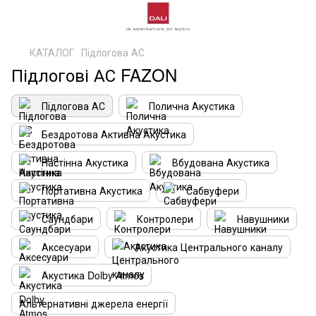
КАТАЛОГ
Підлогова АС
Підлогові АС FAZON
Підлогова АС
Полична Акустика
Бездротова Активна Акустика
Настінна Акустика
Вбудована Акустика
Портативна Акустика
Сабвуфери
Саундбари
Контролери
Навушники
Аксесуари
Акустика Центрального каналу
Акустика Dolby Atmos
Альтернативні джерела енергії