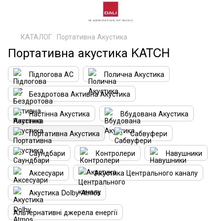
КАТАЛОГ
Портативна Акустика
Портативна акустика KATCH
Підлогова АС
Полична Акустика
Бездротова Активна Акустика
Настінна Акустика
Вбудована Акустика
Портативна Акустика
Сабвуфери
Саундбари
Контролери
Навушники
Аксесуари
Акустика Центрального каналу
Акустика Dolby Atmos
Альтернативні джерела енергії