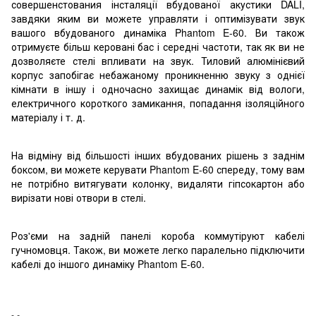
совершенстования інсталяції вбудованої акустики DALI,
завдяки яким ви можете управляти і оптимізувати звук
вашого вбудованого динаміка Phantom E-60. Ви також
отримуєте більш керовані бас і середні частоти, так як ви не
дозволяєте стелі впливати на звук. Тиловий алюмінієвий
корпус запобігає небажаному проникненню звуку з однієї
кімнати в іншу і одночасно захищає динамік від вологи,
електричного короткого замикання, попадання ізоляційного
матеріалу і т. д.
На відміну від більшості інших вбудованих рішень з заднім
боксом, ви можете керувати Phantom E-60 спереду, тому вам
не потрібно витягувати колонку, видаляти гіпсокартон або
вирізати нові отвори в стелі.
Роз'єми на задній панелі короба коммутіруют кабелі
гучномовця. Також, ви можете легко паралельно підключити
кабелі до іншого динаміку Phantom E-60.