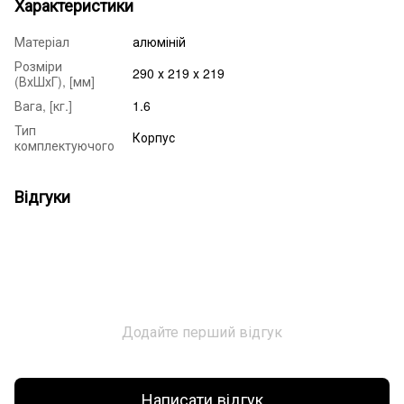
Характеристики
Матеріал
алюміній
Розміри
290 х 219 х 219
(ВхШхГ), [мм]
Вага, [кг.]
1.6
Тип
Корпус
комплектуючого
Відгуки
Додайте перший відгук
Написати відгук