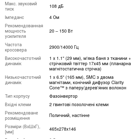
Макс. звуковий
108 дБ
тиск
Імпеданс
4 Ом
Рекомендованная
мощность
20 – 150 Вт
усилителя
Частота
2900/14000 Гц
кросовера
Високочастотний
1 х 1.1" (29 мм), м'яка баня з тканини +
динамік
стрічковий твіттер 17х45 мм (планарна
магнітостатична стрічка)
Низькочастотний
1 x 6.5" (165 мм), SMC з двома
динамік
магнітами, конічний дифузор Clarity
Cone™ з паперу/дерев'яних волокон
Тип корпусу
Фазоінвертор
Вхідні клеми
2 гвинтові позолочені клеми
Рекомендоване
Поличний, настінне
розміщення
Розміри (ВхШхГ),
465x278x146
[мм]