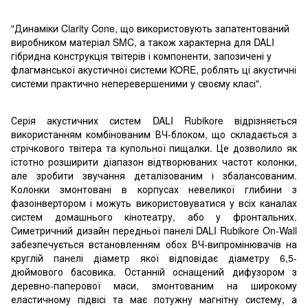
"Динаміки Clarity Cone, що використовують запатентований
виробником матеріал SMC, а також характерна для DALI
гібридна конструкція твітерів і компоненти, запозичені у
флагманської акустичної системи KORE, роблять ці акустичні
системи практично неперевершеними у своєму класі".
Серія акустичних систем DALI Rubikore відрізняється
використанням комбінованим ВЧ-блоком, що складається з
стрічкового твітера та купольної пищалки. Це дозволило як
істотно розширити діапазон відтворюваних частот колонки,
але зробити звучання деталізованим і збалансованим.
Колонки змонтовані в корпусах невеликої глибини з
фазоінвертором і можуть використовуватися у всіх каналах
систем домашнього кінотеатру, або у фронтальних.
Симетричний дизайн передньої панелі DALI Rubikore On-Wall
забезпечується встановленням обох ВЧ-випромінювачів на
круглій панелі діаметр якої відповідає діаметру 6,5-
дюймового басовика. Останній оснащений дифузором з
деревно-паперової маси, змонтованим на широкому
еластичному підвісі та має потужну магнітну систему, а