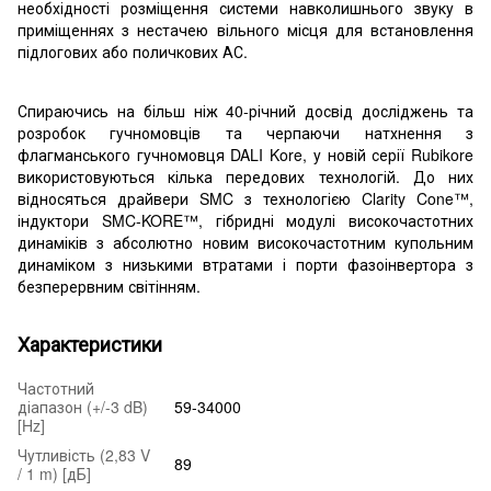
необхідності розміщення системи навколишнього звуку в
приміщеннях з нестачею вільного місця для встановлення
підлогових або поличкових АС.
Спираючись на більш ніж 40-річний досвід досліджень та
розробок гучномовців та черпаючи натхнення з
флагманського гучномовця DALI Kore, у новій серії Rubikore
використовуються кілька передових технологій. До них
відносяться драйвери SMC з технологією Clarity Cone™,
індуктори SMC-KORE™, гібридні модулі високочастотних
динаміків з абсолютно новим високочастотним купольним
динаміком з низькими втратами і порти фазоінвертора з
безперервним світінням.
Характеристики
Частотний
діапазон (+/-3 dB)
59-34000
[Hz]
Чутливість (2,83 V
89
/ 1 m) [дБ]