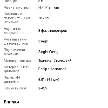
Вага, [кг.]
8.5
Рівень акустики
HiFi Premium
Номінальна
потужність (RMS),
70 - 99
Вт/канал
Акустичне
З фазоінвертором
оформлення
Розташування
Ззаду
фазоінвертора
Підключення
Single-Wiring
акустики
Матеріал твітера
Тканина, Стрічковий
Матеріал СЧ/НЧ
Папір / Целюлоза
динаміків
Розмір НЧ-
6.5″ (164 мм)
динаміків
Кількість смуг
2+0,5
Відгуки