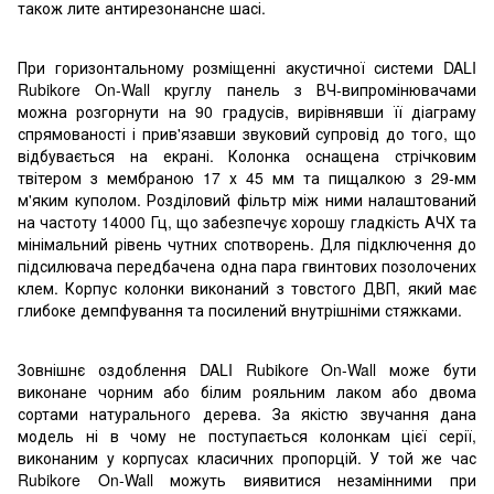
також лите антирезонансне шасі.
При горизонтальному розміщенні акустичної системи DALI
Rubikore On-Wall круглу панель з ВЧ-випромінювачами
можна розгорнути на 90 градусів, вирівнявши її діаграму
спрямованості і прив'язавши звуковий супровід до того, що
відбувається на екрані. Колонка оснащена стрічковим
твітером з мембраною 17 х 45 мм та пищалкою з 29-мм
м'яким куполом. Розділовий фільтр між ними налаштований
на частоту 14000 Гц, що забезпечує хорошу гладкість АЧХ та
мінімальний рівень чутних спотворень. Для підключення до
підсилювача передбачена одна пара гвинтових позолочених
клем. Корпус колонки виконаний з товстого ДВП, який має
глибоке демпфування та посилений внутрішніми стяжками.
Зовнішнє оздоблення DALI Rubikore On-Wall може бути
виконане чорним або білим рояльним лаком або двома
сортами натурального дерева. За якістю звучання дана
модель ні в чому не поступається колонкам цієї серії,
виконаним у корпусах класичних пропорцій. У той же час
Rubikore On-Wall можуть виявитися незамінними при