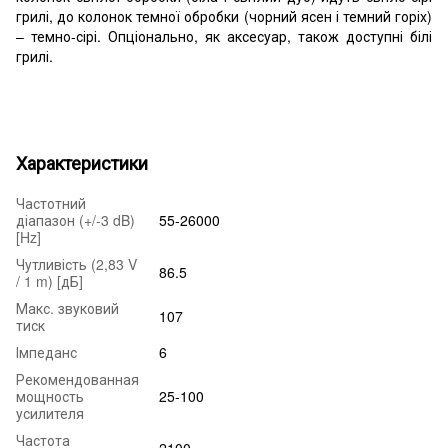
грилі, до колонок темної обробки (чорний ясен і темний горіх)
– темно-сірі. Опціонально, як аксесуар, також доступні білі
грилі.
Характеристики
Частотний
діапазон (+/-3 dB)
55-26000
[Hz]
Чутливість (2,83 V
86.5
/ 1 m) [дБ]
Макс. звуковий
107
тиск
Імпеданс
6
Рекомендованная
мощность
25-100
усилителя
Частота
2100