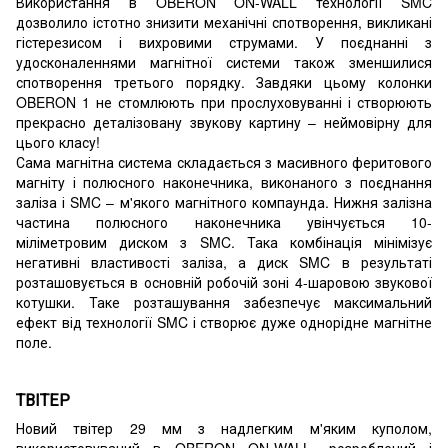
Використання в OBERON ON-WALL технології SMC
дозволило істотно знизити механічні спотворення, викликані
гістерезисом і вихровими струмами. У поєднанні з
удосконаленнями магнітної системи також зменшилися
спотворення третього порядку. Завдяки цьому колонки
OBERON 1 не стомлюють при прослуховуванні і створюють
прекрасно деталізовану звукову картину – неймовірну для
цього класу!
Сама магнітна система складається з масивного феритового
магніту і полюсного наконечника, виконаного з поєднання
заліза і SMC – м'якого магнітного компаунда. Нижня залізна
частина полюсного наконечника увінчується 10-
міліметровим диском з SMC. Така комбінація мінімізує
негативні властивості заліза, а диск SMC в результаті
розташовується в основній робочій зоні 4-шаровою звукової
котушки. Таке розташування забезпечує максимальний
ефект від технології SMC і створює дуже однорідне магнітне
поле.
ТВІТЕР
Новий твітер 29 мм з надлегким м'яким куполом,
використовуваний в OBERON ON-WALL, розроблений і