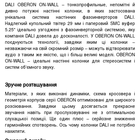
DALI OBERON ON-WALL – тонкопрофильные, непомітні й
дивно потужні настінні колонки, в яких застосована
унікальна система настінних фазоинверторов DALI.
Надлегкий купольний твітер 29 мм і паперовий SMC вуфер
5.25" ідеально узгоджені з фазоинверторной системою, яку
компанія DALI довела до досконалості. У OBERON ON-WALL
поєднуються технології, завдяки яким ці колонки –
незважаючи на свій скромний розмір – можуть відтворювати
аудіо з таким же якістю, що і більш великі моделі. OBERON
ON-WALL – ідеальні настінні колонки для стереосистем і
систем об'ємного звуку.
Зручне розташування
Матеріали, з яких виконані динаміки, схема кросовера і
геометрія корпусів серії OBERON оптимізовані для широкого
розсіювання. Завдяки цьому досягається прекрасне
звучання навіть при прослуховуванні не з оптимальною
слухацької позиції. Ще один плюс – серйозне зниження
гармонійних спотворень. Ось чому колонки DALI не потрібно
нахиляти.