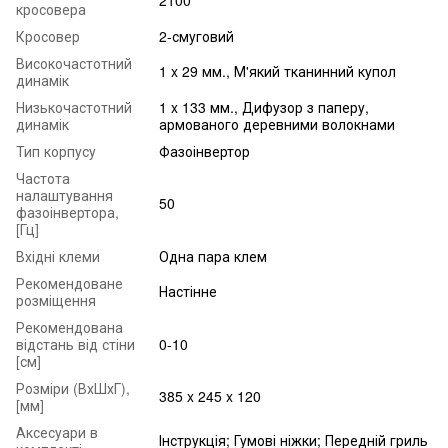
кросовера
Кросовер
2-смуговий
Високочастотний
1 x 29 мм., М'який тканинний купол
динамік
Низькочастотний
1 x 133 мм., Дифузор з паперу,
динамік
армованого деревними волокнами
Тип корпусу
Фазоінвертор
Частота
налаштування
50
фазоінвертора,
[Гц]
Вхідні клеми
Одна пара клем
Рекомендоване
Настінне
розміщення
Рекомендована
відстань від стіни
0-10
[см]
Розміри (ВхШхГ),
385 x 245 x 120
[мм]
Аксесуари в
Інструкція; Гумові ніжки; Передній гриль