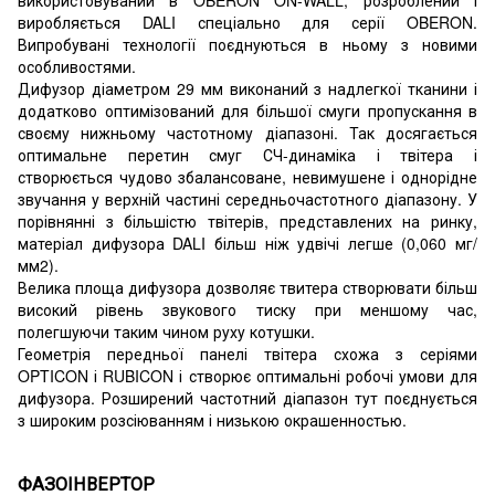
виробляється DALI спеціально для серії OBERON.
Випробувані технології поєднуються в ньому з новими
особливостями.
Дифузор діаметром 29 мм виконаний з надлегкої тканини і
додатково оптимізований для більшої смуги пропускання в
своєму нижньому частотному діапазоні. Так досягається
оптимальне перетин смуг СЧ-динаміка і твітера і
створюється чудово збалансоване, невимушене і однорідне
звучання у верхній частині середньочастотного діапазону. У
порівнянні з більшістю твітерів, представлених на ринку,
матеріал дифузора DALI більш ніж удвічі легше (0,060 мг/
мм2).
Велика площа дифузора дозволяє твитера створювати більш
високий рівень звукового тиску при меншому час,
полегшуючи таким чином руху котушки.
Геометрія передньої панелі твітера схожа з серіями
OPTICON і RUBICON і створює оптимальні робочі умови для
дифузора. Розширений частотний діапазон тут поєднується
з широким розсіюванням і низькою окрашенностью.
ФАЗОІНВЕРТОР