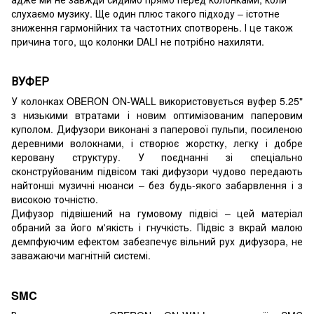
слухаємо музику. Ще один плюс такого підходу – істотне
зниження гармонійних та частотних спотворень. І це також
причина того, що колонки DALI не потрібно нахиляти.
ВУФЕР
У колонках OBERON ON-WALL використовується вуфер 5.25"
з низькими втратами і новим оптимізованим паперовим
куполом. Дифузори виконані з паперової пульпи, посиленою
деревними волокнами, і створює жорстку, легку і добре
керовану структуру. У поєднанні зі спеціально
сконструйованим підвісом такі дифузори чудово передають
найтонші музичні нюанси – без будь-якого забарвлення і з
високою точністю.
Дифузор підвішений на гумовому підвісі – цей матеріал
обраний за його м'якість і гнучкість. Підвіс з вкрай малою
демпфуючим ефектом забезпечує вільний рух дифузора, не
заважаючи магнітній системі.
SMC