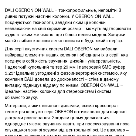
DALI OBERON ON-WALL – тонкопрофильные, непомітні й
дивно потужні настінні колонки. У OBERON ON-WALL
поєднуються технології, завдяки яким ці колонки –
незважаючи на свій скромний розмір – можуть відтворювати
аудіо з таким же якістю, що і більш великі моделі. Завдяки
малій глибині колонки легко вписати в будь-який інтер'єр.
Для серії акустичних систем DALI OBERON ми вибрали
найкращі елементи наших колонок і об'єднали їх в серії, яка
поєднує в собі якість звучання, дизайн і універсальність.
Надлегкий купольний твітер 29 мм і паперовий SMC вуфер
5.25" ідеально узгоджені з фазоинверторной системою, яку
компанія DALI довела до досконалості – стіна в даному
випадку підвищує віддачу по низам. OBERON ON-WALL –
ідеальні настінні колонки для стереосистем і систем
об'ємного звуку.
Матеріали, з яких виконані динаміки, схема кросовера і
геометрія корпусів серії OBERON оптимізовані для широкої
діаграми розсіювання. Завдяки цьому досягається
однорідне і якісне звучання навіть при прослуховуванні поза
слухацької зони зі зсувом від центральної осі. Це важливо –
адже ми не завжди сидимо прямо перед колонками, коли