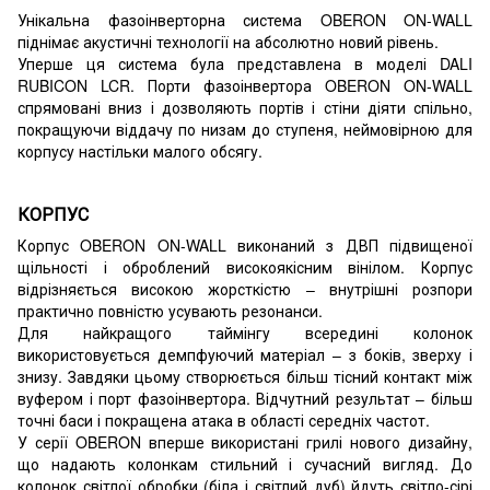
Унікальна фазоінверторна система OBERON ON-WALL
піднімає акустичні технології на абсолютно новий рівень.
Уперше ця система була представлена в моделі DALI
RUBICON LCR. Порти фазоінвертора OBERON ON-WALL
спрямовані вниз і дозволяють портів і стіни діяти спільно,
покращуючи віддачу по низам до ступеня, неймовірною для
корпусу настільки малого обсягу.
КОРПУС
Корпус OBERON ON-WALL виконаний з ДВП підвищеної
щільності і оброблений високоякісним вінілом. Корпус
відрізняється високою жорсткістю – внутрішні розпори
практично повністю усувають резонанси.
Для найкращого таймінгу всередині колонок
використовується демпфуючий матеріал – з боків, зверху і
знизу. Завдяки цьому створюється більш тісний контакт між
вуфером і порт фазоінвертора. Відчутний результат – більш
точні баси і покращена атака в області середніх частот.
У серії OBERON вперше використані грилі нового дизайну,
що надають колонкам стильний і сучасний вигляд. До
колонок світлої обробки (біла і світлий дуб) йдуть світло-сірі