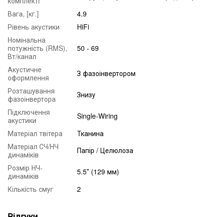
комплекті
Вага, [кг.]
4.9
Рівень акустики
HiFi
Номінальна
потужність (RMS),
50 - 69
Вт/канал
Акустичне
З фазоінвертором
оформлення
Розташування
Знизу
фазоінвертора
Підключення
Single-Wiring
акустики
Матеріал твітера
Тканина
Матеріал СЧ/НЧ
Папір / Целюлоза
динаміків
Розмір НЧ-
5.5″ (129 мм)
динаміків
Кількість смуг
2
Відгуки