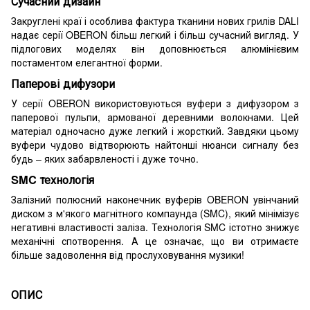
Сучасний дизайн
Закруглені краї і особлива фактура тканини нових грилів DALI
надає серії OBERON більш легкий і більш сучасний вигляд. У
підлогових моделях він доповнюється алюмінієвим
постаментом елегантної форми.
Паперові дифузори
У серії OBERON використовуються вуфери з дифузором з
паперової пульпи, армованої деревними волокнами. Цей
матеріал одночасно дуже легкий і жорсткий. Завдяки цьому
вуфери чудово відтворюють найтонші нюанси сигналу без
будь – яких забарвленості і дуже точно.
SMC технологія
Залізний полюсний наконечник вуферів OBERON увінчаний
диском з м'якого магнітного компаунда (SMC), який мінімізує
негативні властивості заліза. Технологія SMC істотно знижує
механічні спотворення. А це означає, що ви отримаєте
більше задоволення від прослуховування музики!
ОПИС