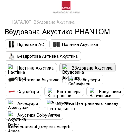
КАТАЛОГ
Вбудована Акустика
Вбудована Акустика PHANTOM
Підлогова АС
Полична Акустика
Бездротова Активна Акустика
Настінна Акустика
Вбудована Акустика
Портативна Акустика
Сабвуфери
Саундбари
Контролери
Навушники
Аксесуари
Акустика Центрального каналу
Акустика Dolby Atmos
Альтернативні джерела енергії