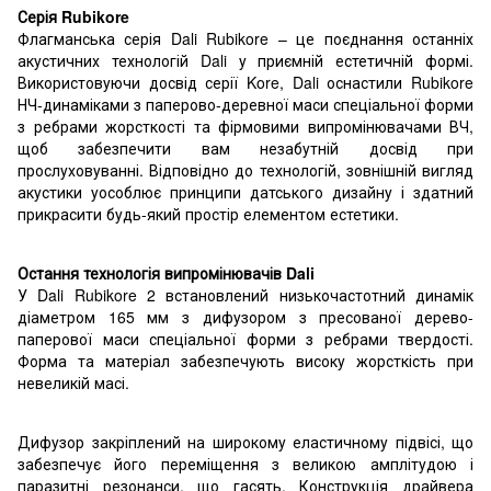
Серія Rubikore
Флагманська серія Dali Rubikore – це поєднання останніх
акустичних технологій Dali у приємній естетичній формі.
Використовуючи досвід серії Kore, Dali оснастили Rubikore
НЧ-динаміками з паперово-деревної маси спеціальної форми
з ребрами жорсткості та фірмовими випромінювачами ВЧ,
щоб забезпечити вам незабутній досвід при
прослуховуванні. Відповідно до технологій, зовнішній вигляд
акустики уособлює принципи датського дизайну і здатний
прикрасити будь-який простір елементом естетики.
Остання технологія випромінювачів Dali
У Dali Rubikore 2 встановлений низькочастотний динамік
діаметром 165 мм з дифузором з пресованої дерево-
паперової маси спеціальної форми з ребрами твердості.
Форма та матеріал забезпечують високу жорсткість при
невеликій масі.
Дифузор закріплений на широкому еластичному підвісі, що
забезпечує його переміщення з великою амплітудою і
паразитні резонанси, що гасять. Конструкція драйвера