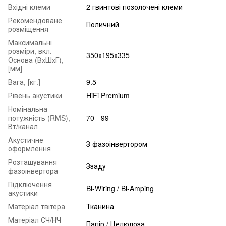
Вхідні клеми
2 гвинтові позолочені клеми
Рекомендоване
Поличний
розміщення
Максимальні
розміри, вкл.
350х195х335
Основа (ВхШхГ),
[мм]
Вага, [кг.]
9.5
Рівень акустики
HiFi Premium
Номінальна
потужність (RMS),
70 - 99
Вт/канал
Акустичне
З фазоінвертором
оформлення
Розташування
Ззаду
фазоінвертора
Підключення
Bi-Wiring / Bi-Amping
акустики
Матеріал твітера
Тканина
Матеріал СЧ/НЧ
Папір / Целюлоза