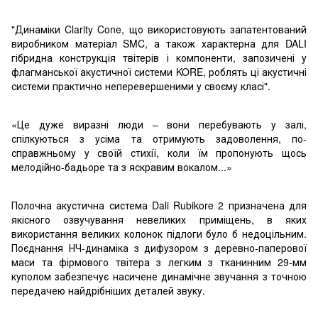
"Динаміки Clarity Cone, що використовують запатентований
виробником матеріал SMC, а також характерна для DALI
гібридна конструкція твітерів і компоненти, запозичені у
флагманської акустичної системи KORE, роблять ці акустичні
системи практично неперевершеними у своєму класі".
«Це дуже виразні люди – вони перебувають у залі,
спілкуються з усіма та отримують задоволення, по-
справжньому у своїй стихії, коли їм пропонують щось
мелодійно-бадьоре та з яскравим вокалом...»
Полочна акустична система Dali Rubikore 2 призначена для
якісного озвучування невеликих приміщень, в яких
використання великих колонок підлоги було б недоцільним.
Поєднання НЧ-динаміка з дифузором з деревно-паперової
маси та фірмового твітера з легким з тканинним 29-мм
куполом забезпечує насичене динамічне звучання з точною
передачею найдрібніших деталей звуку.