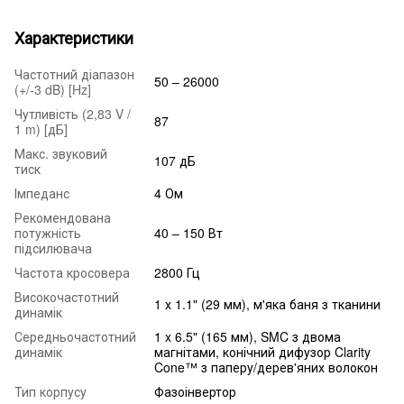
Характеристики
Частотний діапазон
50 – 26000
(+/-3 dB) [Hz]
Чутливість (2,83 V /
87
1 m) [дБ]
Макс. звуковий
107 дБ
тиск
Імпеданс
4 Ом
Рекомендована
потужність
40 – 150 Вт
підсилювача
Частота кросовера
2800 Гц
Високочастотний
1 х 1.1" (29 мм), м'яка баня з тканини
динамік
Середньочастотний
1 x 6.5" (165 мм), SMC з двома
динамік
магнітами, конічний дифузор Clarity
Cone™ з паперу/дерев'яних волокон
Тип корпусу
Фазоінвертор