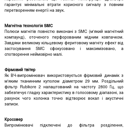
гарантує мінімальні втрати корисного сигналу з повним
перетворенням енергії на звук.
Магнітна технологія SMC
Полюси магнітів повністю виконані з SMC (м'який магнітний
компаунд), оточеного перфорованим мідним ковпачком.
Завдяки великому кільцевому феритовому магніту ефект від
застосування SMC сфокусовано і максимізовано, а
спотворення неймовірно малі.
Фірмовий твітер
Як ВЧ-випромінювач використовується фірмовий динамік з
м'яким тканинним куполом діаметром 29 мм. Роздільний
фільтр Rubikore 2 налаштований на частоту 2800 Гц, що
забезпечує гладку характеристику в голосовому діапазоні, за
рахунок чого колонка точно відтворює вокал і акустичні
записи.
Кросовер
Випромінювачі підключені до фільтра розділення,