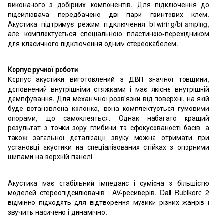
виконаного з добірних компонентів. Для підключення до
підсилювача передбачено дві пари гвинтових клем.
Акустика підтримує режим підключення bi-wiring/bi-amping,
але комплектується спеціальною пластиною-перехідником
для класичного підключення одним стереокабелем.
Корпус ручної роботи
Корпус акустики виготовлений з ДВП значної товщини,
доповнений внутрішніми стяжками і має якісне внутрішній
демпфування. Для механічної розв'язки від поверхні, на якій
буде встановлена ​​колонка, вона комплектується гумовими
опорами, що самоклеяться. Однак набагато кращий
результат з точки зору глибини та сфокусованості басів, а
також загальної деталізації звуку можна отримати при
установці акустики на спеціалізованих стійках з опорними
шипами на верхній панелі.
Акустика має стабільний імпеданс і сумісна з більшістю
моделей стереопідсилювачів і AV-ресиверів. Dali Rubikore 2
відмінно підходять для відтворення музики різних жанрів і
звучить насичено і динамічно.