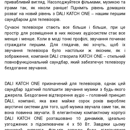
привабливий вигляд. Насолоджуйтеся фільмами, музикою та
іграми так, як ніколи раніше! Підніміть рівень домашніх
розваг на новий рівень з DALI KATCH ONE – нашим першим
саундбаром для телевізорів.
Сучасні телевізори стають все більше і більше, при це
простір для розміщення в них якісних аудіосистем стає все
менше і менше. Коли в моді тонкі профілі, звучання починає
страждати першим. Для глядачів, які хочуть, щоб їх
звучання телевізора було настільки ж якісним, як і
зображення, компанія DALI створила KATCH ONE – стильний
повнофункціональний саундбар, який забезпечує телевізору
бездоганне звучання.
DALI KATCH ONE призначений для телевізорів, однак цей
саундбар здатний поліпшити звучання музики з будь-якого
джерела. Бездоганне відтворення аудіо – головний принцип
DALI, компанії, яка вже майже сорок років виробляє
акустичні системи для того, щоб музика звучала саме так, як
вона повинна звучати. В елегантному компактному корпусі
DALI KATCH ONE розташовано 10 динаміків, ідеально
узгоджених з підсилювачем 4 х 50 Вт. Завдяки цьому
звуковий супровід фільмів завжди буде відрізнятися