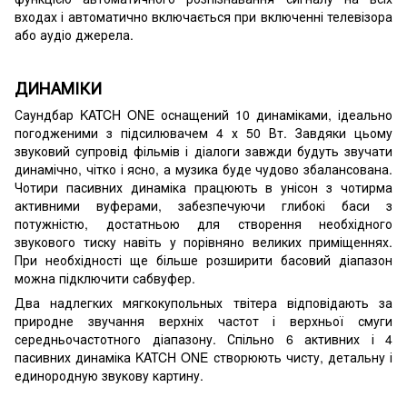
входах і автоматично включається при включенні телевізора
або аудіо джерела.
ДИНАМІКИ
Саундбар KATCH ONE оснащений 10 динаміками, ідеально
погодженими з підсилювачем 4 х 50 Вт. Завдяки цьому
звуковий супровід фільмів і діалоги завжди будуть звучати
динамічно, чітко і ясно, а музика буде чудово збалансована.
Чотири пасивних динаміка працюють в унісон з чотирма
активними вуферами, забезпечуючи глибокі баси з
потужністю, достатньою для створення необхідного
звукового тиску навіть у порівняно великих приміщеннях.
При необхідності ще більше розширити басовий діапазон
можна підключити сабвуфер.
Два надлегких мягкокупольных твітера відповідають за
природне звучання верхніх частот і верхньої смуги
середньочастотного діапазону. Спільно 6 активних і 4
пасивних динаміка KATCH ONE створюють чисту, детальну і
единородную звукову картину.