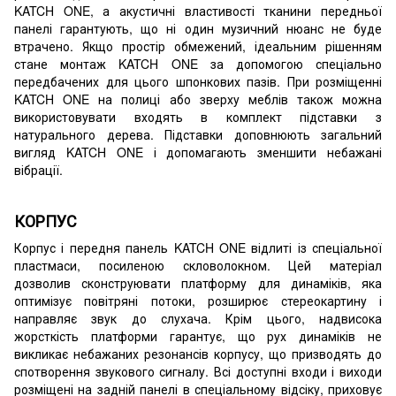
KATCH ONE, а акустичні властивості тканини передньої
панелі гарантують, що ні один музичний нюанс не буде
втрачено. Якщо простір обмежений, ідеальним рішенням
стане монтаж KATCH ONE за допомогою спеціально
передбачених для цього шпонкових пазів. При розміщенні
KATCH ONE на полиці або зверху меблів також можна
використовувати входять в комплект підставки з
натурального дерева. Підставки доповнюють загальний
вигляд KATCH ONE і допомагають зменшити небажані
вібрації.
КОРПУС
Корпус і передня панель KATCH ONE відлиті із спеціальної
пластмаси, посиленою скловолокном. Цей матеріал
дозволив сконструювати платформу для динаміків, яка
оптимізує повітряні потоки, розширює стереокартину і
направляє звук до слухача. Крім цього, надвисока
жорсткість платформи гарантує, що рух динаміків не
викликає небажаних резонансів корпусу, що призводять до
спотворення звукового сигналу. Всі доступні входи і виходи
розміщені на задній панелі в спеціальному відсіку, приховує