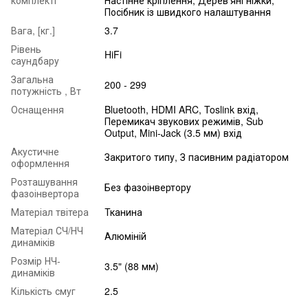
комплекті
Настінне кріплення; Дерев'яні ніжки;
Посібник із швидкого налаштування
Вага, [кг.]
3.7
Рівень
HiFi
саундбару
Загальна
200 - 299
потужність , Вт
Оснащення
Bluetooth, HDMI ARC, Toslink вхід,
Перемикач звукових режимів, Sub
Output, Mini-Jack (3.5 мм) вхід
Акустичне
Закритого типу, З пасивним радіатором
оформлення
Розташування
Без фазоінвертору
фазоінвертора
Матеріал твітера
Тканина
Матеріал СЧ/НЧ
Алюміній
динаміків
Розмір НЧ-
3.5" (88 мм)
динаміків
Кількість смуг
2.5