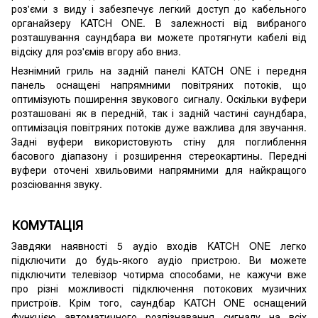
роз'єми з виду і забезпечує легкий доступ до кабельного
органайзеру KATCH ONE. В залежності від вибраного
розташування саундбара ви можете протягнути кабелі від
відсіку для роз'ємів вгору або вниз.
Незнімний гриль на задній панелі KATCH ONE і передня
панель оснащені напрямними повітряних потоків, що
оптимізують поширення звукового сигналу. Оскільки вуфери
розташовані як в передній, так і задній частині саундбара,
оптимізація повітряних потоків дуже важлива для звучання.
Задні вуфери використовують стіну для поглиблення
басового діапазону і розширення стереокартины. Передні
вуфери оточені хвильовими напрямними для найкращого
розсіювання звуку.
КОМУТАЦІЯ
Завдяки наявності 5 аудіо входів KATCH ONE легко
підключити до будь-якого аудіо пристрою. Ви можете
підключити телевізор чотирма способами, не кажучи вже
про різні можливості підключення потокових музичних
пристроїв. Крім того, саундбар KATCH ONE оснащений
функцією автоматичного розпізнавання сигналу на всіх