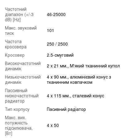
Частотний
діапазон (+/-3
46-25000
dB) [Hz]
Макс. звуковий
101
тиск
Частота
250 / 2500
кросовера
Кросовер
2.5-смуговий
Високочастотний
2 x 21 мм., М'який тканинний купол
динамік
Низькочастотний
4 х 90 мм., алюмінієвий конус з
динамік
тканинним ковпачком
Пассивный
низкочастотный
4 х 115 мм., сталевий конус
радиатор
Тип корпусу
Пасивний радіатор
Макс. вих.
потужність
4 х 50
підсилювача,
[Вт]