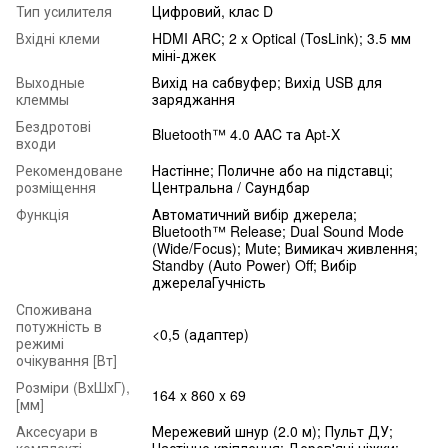
Тип усилителя
Цифровий, клас D
Вхідні клеми
HDMI ARC; 2 x Optical (TosLink); 3.5 мм
міні-джек
Выходные
Вихід на сабвуфер; Вихід USB для
клеммы
заряджання
Бездротові
Bluetooth™ 4.0 AAC та Apt-X
входи
Рекомендоване
Настінне; Поличне або на підставці;
розміщення
Центральна / Саундбар
Функція
Автоматичний вибір джерела;
Bluetooth™ Release; Dual Sound Mode
(Wide/Focus); Mute; Вимикач живлення;
Standby (Auto Power) Off; Вибір
джерелаГучність
Споживана
потужність в
<0,5 (адаптер)
режимі
очікування [Вт]
Розміри (ВхШхГ),
164 x 860 x 69
[мм]
Аксесуари в
Мережевий шнур (2.0 м); Пульт ДУ;