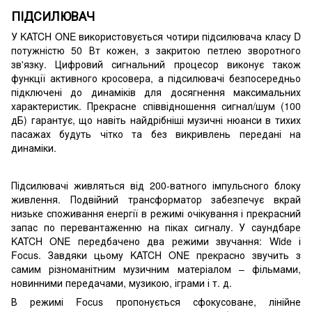
ПІДСИЛЮВАЧ
У KATCH ONE використовується чотири підсилювача класу D
потужністю 50 Вт кожен, з закритою петлею зворотного
зв'язку. Цифровий сигнальний процесор виконує також
функції активного кросовера, а підсилювачі безпосередньо
підключені до динаміків для досягнення максимальних
характеристик. Прекрасне співвідношення сигнал/шум (100
дБ) гарантує, що навіть найдрібніші музичні нюанси в тихих
пасажах будуть чітко та без викривлень передані на
динаміки.
Підсилювачі живляться від 200-ватного імпульсного блоку
живлення. Подвійний трансформатор забезпечує вкрай
низьке споживання енергії в режимі очікування і прекрасний
запас по перевантаженню на піках сигналу. У саундбаре
KATCH ONE передбачено два режими звучання: Wide і
Focus. Завдяки цьому KATCH ONE прекрасно звучить з
самим різноманітним музичним матеріалом – фільмами,
новинними передачами, музикою, іграми і т. д.
В режимі Focus пропонується сфокусоване, лінійне