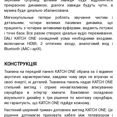
прекрасною динамікою, діалоги завжди будуть чутні, а
музика буде ідеально збалансована.
Мягкокупольные твітери роблять звучання чистим і
детальним, чотири великих пасивних динаміка, що
працюють з чотирма активними вуферами, видають потужні
і точні баси. Все разом створює ідеальні аудіо переживання.
DALI KATCH ONE оснащений усіма необхідними входами,
включаючи HDMI, 2 оптичних входу, аналоговий вхід і
Bluetooth (AAC і aptX).
КОНСТРУКЦІЯ
Тканина на передній панелі KATCH ONE обрана за її відмінні
акустичні характеристики, завдяки чому звук не втрачає ні
своєї енергії, ні деталей. Тканинна панель надає KATCH ONE
стильний вигляд і сприяє ненав'язливому вписуванню
саундбара в інтер'єр кімнати. Важливою складовою
візуального дизайну є три рішення по монтажу саундбара,
які гарантують, що KATCH ONE підійде кожному.
Настінний шкіряний тримач доповнює вигляд KATCH ONE. Це
рішення допомагає приховати кабелі між телевізором і