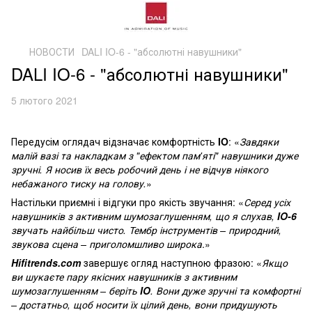
НОВОСТИ
DALI IO-6 - "абсолютні навушники"
DALI IO-6 - "абсолютні навушники"
5 лютого 2021
Передусім оглядач відзначає комфортність
IO
: «
Завдяки
малій вазі та накладкам з "ефектом пам'яті" навушники дуже
зручні. Я носив їх весь робочий день і не відчув ніякого
небажаного тиску на голову.
»
Настільки приємні і відгуки про якість звучання: «
Серед усіх
навушників з активним шумозаглушенням, що я слухав,
IO-6
звучать найбільш чисто. Тембр інструментів – природний,
звукова сцена – приголомшливо широка
.»
Hifitrends.com
завершує огляд наступною фразою: «
Якщо
ви шукаєте пару якісних навушників з активним
шумозаглушенням – беріть
IO
. Вони дуже зручні та комфортні
– достатньо, щоб носити їх цілий день, вони придушують