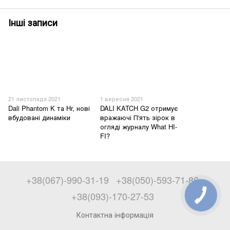
Інші записи
21 листопада 2021
1 вересня 2021
Dali Phantom K та Hr, нові
DALI KATCH G2 отримує
вбудовані динаміки
вражаючі П'ять зірок в
огляді журналу What HI-
FI?
+38(067)-990-31-19
+38(050)-593-71-86
+38(093)-170-27-53
Контактна інформація